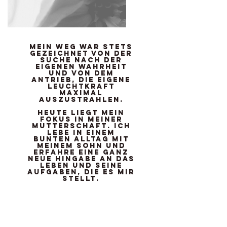
Mein Weg war stets
gezeichnet von der
Suche nach der
eigenen Wahrheit
und von dem
Antrieb, die eigene
Leuchtkraft
maximal
auszustrahlen.
Heute liegt mein
Fokus in meiner
Mutterschaft. Ich
lebe in einem
bunten Alltag mit
meinem Sohn und
erfahre eine ganz
neue Hingabe an das
Leben und seine
Aufgaben, die es mir
stellt.